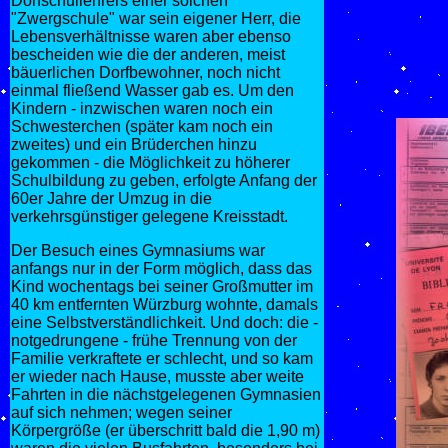
Dorfschullehrers einer solchen
"Zwergschule" war sein eigener Herr, die
Lebensverhältnisse waren aber ebenso
bescheiden wie die der anderen, meist
bäuerlichen Dorfbewohner, noch nicht
einmal fließend Wasser gab es. Um den
Kindern - inzwischen waren noch ein
Schwesterchen (später kam noch ein
zweites) und ein Brüderchen hinzu
gekommen - die Möglichkeit zu höherer
Schulbildung zu geben, erfolgte Anfang der
60er Jahre der Umzug in die
verkehrsgünstiger gelegene Kreisstadt.
Der Besuch eines Gymnasiums war
anfangs nur in der Form möglich, dass das
Kind wochentags bei seiner Großmutter im
40 km entfernten Würzburg wohnte, damals
eine Selbstverständlichkeit. Und doch: die -
notgedrungene - frühe Trennung von der
Familie verkraftete er schlecht, und so kam
er wieder nach Hause, musste aber weite
Fahrten in die nächstgelegenen Gymnasien
auf sich nehmen; wegen seiner
Körpergröße (er überschritt bald die 1,90 m)