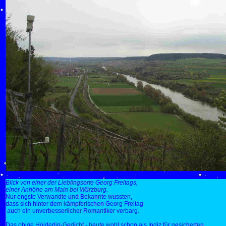
Blick von einer der Lieblingsorte Georg Freitags,
einer Anhöhe am Main bei Würzburg
.
Nur engste Verwandte und Bekannte wussten,
dass sich hinter dem kämpferischen Georg Freitag
auch ein unverbesserlicher Romantiker verbarg.
Das obige Hölderlin-Gedicht - heute wohl schon als Indiz für gesicherten