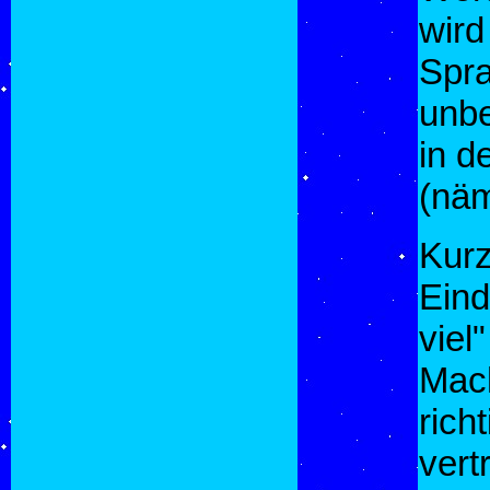
wird
Spra
unbe
in d
(näm
Kurz
Eind
vie
Mac
rich
vert