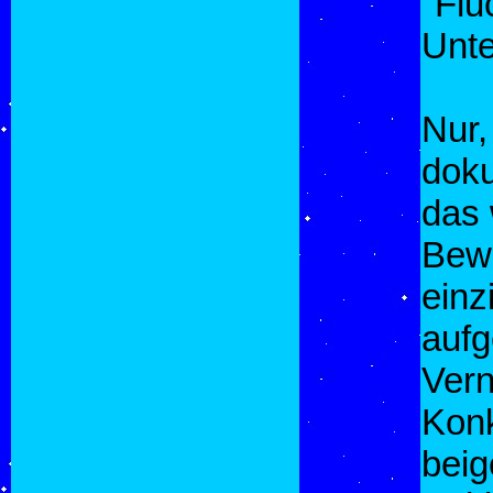
"Flu
Unte
Nur,
doku
das 
Bewe
einz
aufg
Vern
Konk
beig