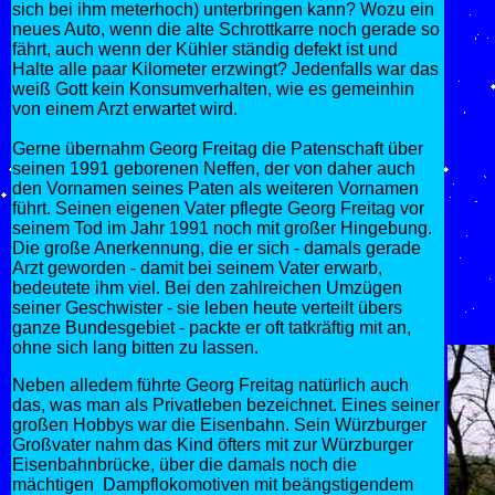
sich bei ihm meterhoch) unterbringen kann? Wozu ein
neues Auto, wenn die alte Schrottkarre noch gerade so
fährt, auch wenn der Kühler ständig defekt ist und
Halte alle paar Kilometer erzwingt? Jedenfalls war das
weiß Gott kein Konsumverhalten, wie es gemeinhin
von einem Arzt erwartet wird.
Gerne übernahm Georg Freitag die Patenschaft über
seinen 1991 geborenen Neffen, der von daher auch
den Vornamen seines Paten als weiteren Vornamen
führt. Seinen eigenen Vater pflegte Georg Freitag vor
seinem Tod im Jahr 1991 noch mit großer Hingebung.
Die große Anerkennung, die er sich - damals gerade
Arzt geworden - damit bei seinem Vater erwarb,
bedeutete ihm viel. Bei den zahlreichen Umzügen
seiner Geschwister - sie leben heute verteilt übers
ganze Bundesgebiet - packte er oft tatkräftig mit an,
ohne sich lang bitten zu lassen.
Neben alledem führte Georg Freitag natürlich auch
das, was man als Privatleben bezeichnet. Eines seiner
großen Hobbys war die Eisenbahn. Sein Würzburger
Großvater nahm das Kind öfters mit zur Würzburger
Eisenbahnbrücke, über die damals noch die
mächtigen Dampflokomotiven mit beängstigendem