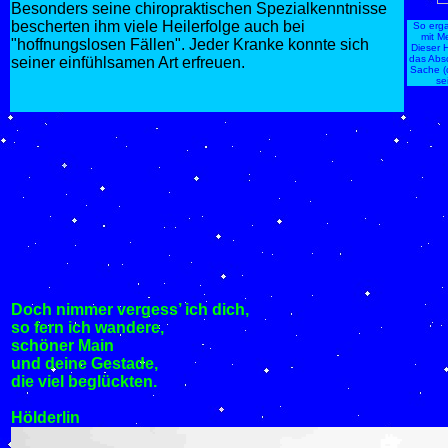
Besonders seine chiropraktischen Spezialkenntnisse
bescherten ihm viele Heilerfolge auch bei
So erga
mit M
"hoffnungslosen Fällen". Jeder Kranke konnte sich
Dieser 
das Abs
seiner einfühlsamen Art erfreuen.
Sache (
se
Doch nimmer vergess’ ich dich,
so fern ich wandere,
schöner Main
und deine Gestade,
die viel beglückten.
Hölderlin