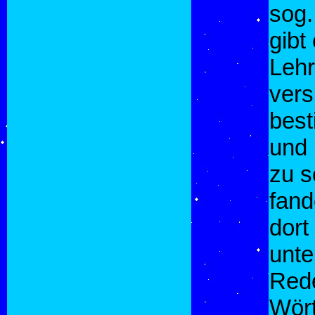
sog.
gibt
Lehr
vers
best
und
zu s
fand
dort
unte
Rede
Wört