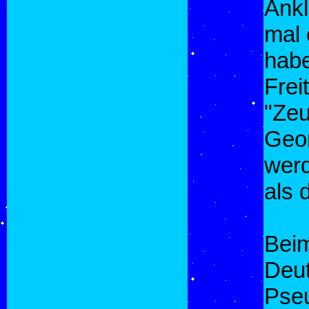
Ankl
mal 
habe
Frei
"Zeu
Geor
werd
als 
Beim
Deut
Pseu