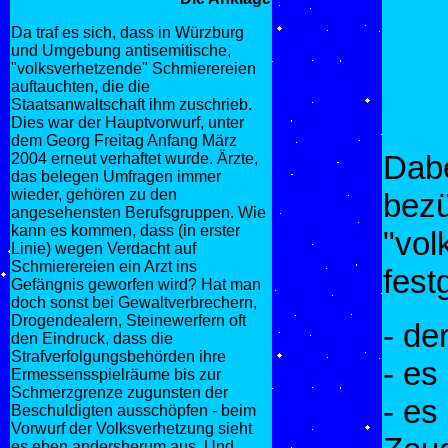
Da traf es sich, dass in Würzburg
und Umgebung antisemitische,
"volksverhetzende" Schmierereien
auftauchten, die die
Staatsanwaltschaft ihm zuschrieb.
Dies war der Hauptvorwurf, unter
dem Georg Freitag Anfang März
Dabe
2004 erneut verhaftet wurde. Ärzte,
das belegen Umfragen immer
wieder, gehören zu den
bezü
angesehensten Berufsgruppen. Wie
kann es kommen, dass (in erster
"vol
Linie) wegen Verdacht auf
Schmierereien ein Arzt ins
fest
Gefängnis geworfen wird? Hat man
doch sonst bei Gewaltverbrechern,
Drogendealern, Steinewerfern oft
- de
den Eindruck, dass die
Strafverfolgungsbehörden ihre
- es
Ermessensspielräume bis zur
Schmerzgrenze zugunsten der
- es
Beschuldigten ausschöpfen - beim
Vorwurf der Volksverhetzung sieht
es eben andersherum aus. Und