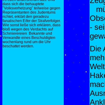
Zeug
dass sich die behauptete
mühe
"Volksverhetzung" teilweise gegen
Repräsentanten des Judentums
Obs
richtet, erklärt den geradezu
fanatischen Eifer der Strafverfolger.
- se
Wie sonst ließe sich erklären, dass
bloß wegen des Verdachts auf
Schmierereien Bekannte und
gewa
Verwandte eines Beschuldigten
wochenlang rund um die Uhr
beschattet werden.
Die 
mehr
Welt
Hake
mach
Ausn
Ankl