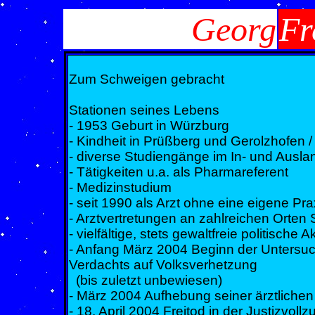
Georg
Fr
Zum Schweigen gebracht
Stationen seines Lebens
- 1953 Geburt in Würzburg
- Kindheit in Prüßberg und Gerolzhofen /
- diverse Studiengänge im In- und Ausla
- Tätigkeiten u.a. als Pharmareferent
- Medizinstudium
- seit 1990 als Arzt ohne eine eigene Prax
- Arztvertretungen an zahlreichen Orte
- vielfältige, stets gewaltfreie politische A
- Anfang März 2004 Beginn der Untersu
Verdachts auf Volksverhetzung
(bis zuletzt unbewiesen)
- März 2004 Aufhebung seiner ärztliche
- 18. April 2004 Freitod in der Justizvol