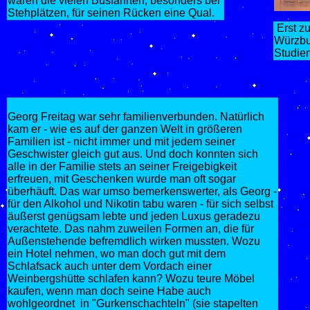
waren die vielen Busfahrten, besonders bei
Stehplätzen, für seinen Rücken eine Qual.
Erst z
Würzbur
Studien
Georg Freitag war sehr familienverbunden. Natürlich
kam er - wie es auf der ganzen Welt in größeren
Familien ist - nicht immer und mit jedem seiner
Geschwister gleich gut aus. Und doch konnten sich
alle in der Familie stets an seiner Freigebigkeit
erfreuen, mit Geschenken wurde man oft sogar
überhäuft. Das war umso bemerkenswerter, als Georg -
für den Alkohol und Nikotin tabu waren - für sich selbst
äußerst genügsam lebte und jeden Luxus geradezu
verachtete. Das nahm zuweilen Formen an, die für
Außenstehende befremdlich wirken mussten. Wozu
ein Hotel nehmen, wo man doch gut mit dem
Schlafsack auch unter dem Vordach einer
Weinbergshütte schlafen kann? Wozu teure Möbel
kaufen, wenn man doch seine Habe auch
wohlgeordnet in "Gurkenschachteln" (sie stapelten