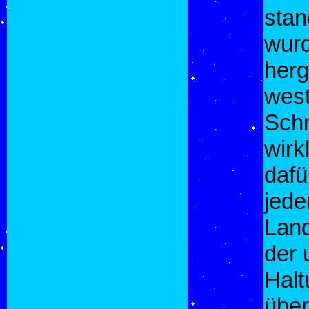
stan
wurd
her
west
Schm
wirk
dafü
jede
Land
der 
Halt
über