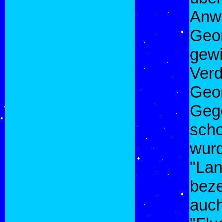
Anwä
Geor
gewi
Verd
Geor
Gege
scho
wurd
"Lan
beze
auch