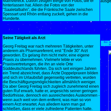
Mainviereck. Davon zeugen Berge von Fotos, die er
ausge
hinterlassen hat. Allein die Fotos von der
"Saaletalbahn", die die Fränkische Saale zwischen
Spessart und Rhön entlang zuckelt, gehen in die
Hunderte.
Seine Tätigkeit als Arzt
Bei s
F
Georg Freitag war nach mehreren Tätigkeiten, unter
anderem als Pharmareferent, erst "Ende 30" Arzt
geworden. Es gelang ihm nicht mehr, eine eigene
Praxis zu übernehmen. Vielmehr lebte er von
Praxisvertretungen, die ihn an viele Orte
Süddeutschlands führten. Da sich seit einigen Jahren
ein Trend abzeichnet, dass Ärzte Doppelpraxen bilden
und sich im Urlaubsfall gegenseitig vertreten, wurden
die Beschäftigungsmöglichkeiten allmählich weniger.
Da aber Georg Freitag sich zugleich zunehmend einen
guten Ruf erwarb, hatte er, angesichts seiner geringen
Bedürfnisse, dennoch ein ausreichendes Auskommen -
wenn auch weit von dem entfernt, was man so von
einem Arzt erwartet. Aus alledem kann man gut
schließen, dass er viele zufriedene Patienten hatte.